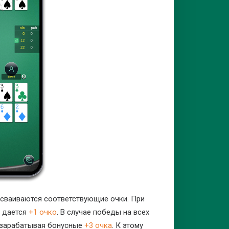
исваиваются соответствующие очки. При
у дается
+1 очко
. В случае победы на всех
 зарабатывая бонусные
+3 очка
. К этому