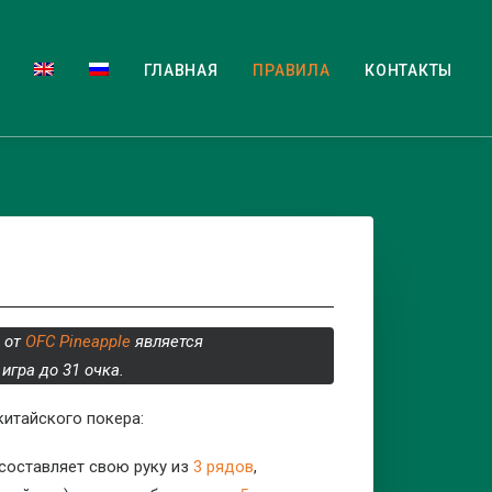
ГЛАВНАЯ
ПРАВИЛА
КОНТАКТЫ
от
OFC Pineapple
является
игра до 31 очка.
китайского покера:
составляет свою руку из
3 рядов
,